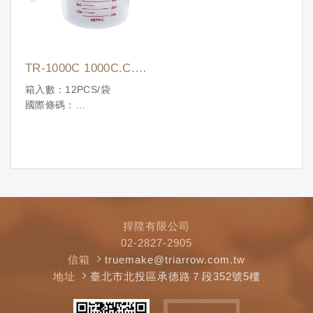
TR-1000C 1000C.C.耐
熱量杯
箱入數：12PCS/袋
國際條碼：
4710086190897
捍陞有限公司
02-2827-2905
信箱
truemake@triarrow.com.tw
地址
臺北市北投區承德路７段352號5樓